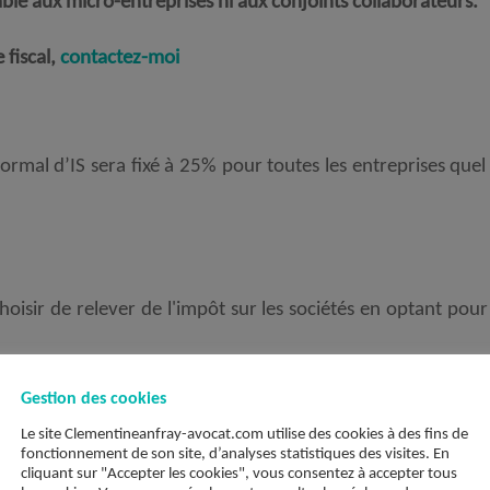
able aux micro-entreprises ni aux conjoints collaborateurs
.
 fiscal,
contactez-moi
ormal d’IS sera fixé à 25% pour toutes les entreprises quel
oisir de relever de l'impôt sur les sociétés en optant pour
urs activités professionnelles indépendantes qu'elle qu'en 
Gestion des cookies
ale, agricole), bénéficiera automatiquement de la protectio
Le site Clementineanfray-avocat.com utilise des cookies à des fins de
fonctionnement de son site, d’analyses statistiques des visites. En
à l'abri de ses créanciers professionnels grâce au mécan
cliquant sur "Accepter les cookies", vous consentez à accepter tous