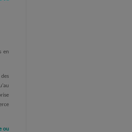
s en
 des
u’au
rise
erce
e ou