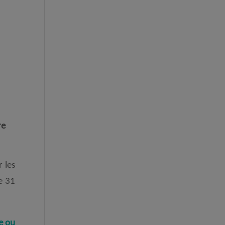
re
 les
e 31
e ou