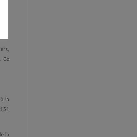
ers,
. Ce
à la
e 151
e la