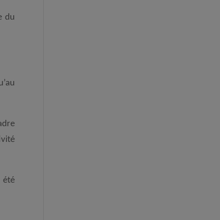
e du
u’au
adre
vité
 été