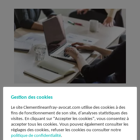
Simplifications pour vos
Gestion des cookies
fusions et réorganisations
Le site Clementineanfray-avocat.com utilise des cookies à des
fins de fonctionnement de son site, d’analyses statistiques des
en 2020
visites. En cliquant sur "Accepter les cookies", vous consentez à
accepter tous les cookies. Vous pouvez également consulter les
par
Clémentine Anfray
|
Fév 6, 2020
|
Archives
réglages des cookies, refuser les cookies ou consulter notre
politique de confidentialité
.